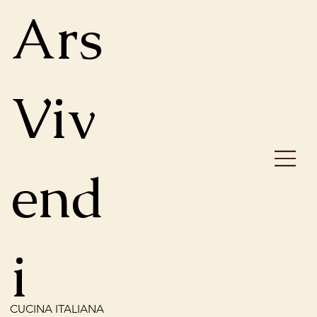
Ars
Viv
end
i
CUCINA ITALIANA